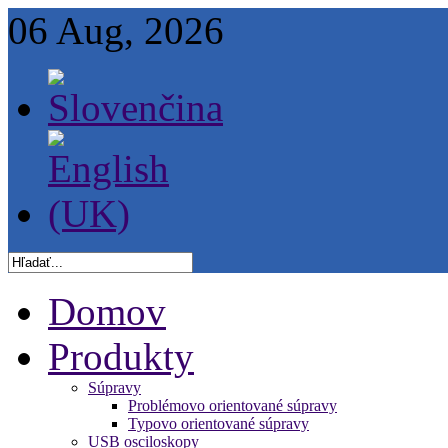
06 Aug, 2026
Domov
Produkty
Súpravy
Problémovo orientované súpravy
Typovo orientované súpravy
USB osciloskopy