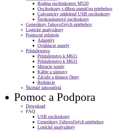
Rodina osciloskopov M520
Osciloskopy s dlhou pamäťou priebehov
Galvanicky oddelené USB osciloskopy
Širokopásmové osciloskopy
Generátory ľubovoľných priebehov
Logické analyzátory
Pomocné prístroje
Adaptéry
Ovládacie panely
Príslušenstvo
Príslušenstvo k M611
Príslušenstvo k M631
Meracie sondy
Káble a súpravy
Záťaže a tlmiace členy
Redukcie
Školské laboratóriá
Pomoc a Podpora
Download
FAQ
USB osciloskopy
Generátory ľubovoľných priebehov
Logické analyzátory