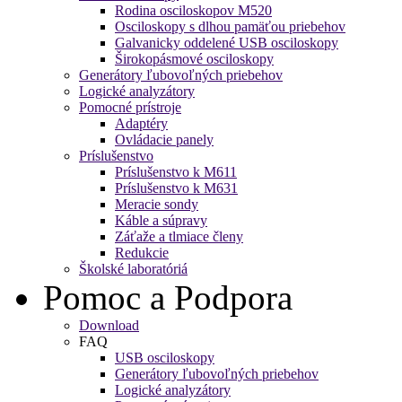
Rodina osciloskopov M520
Osciloskopy s dlhou pamäťou priebehov
Galvanicky oddelené USB osciloskopy
Širokopásmové osciloskopy
Generátory ľubovoľných priebehov
Logické analyzátory
Pomocné prístroje
Adaptéry
Ovládacie panely
Príslušenstvo
Príslušenstvo k M611
Príslušenstvo k M631
Meracie sondy
Káble a súpravy
Záťaže a tlmiace členy
Redukcie
Školské laboratóriá
Pomoc a Podpora
Download
FAQ
USB osciloskopy
Generátory ľubovoľných priebehov
Logické analyzátory