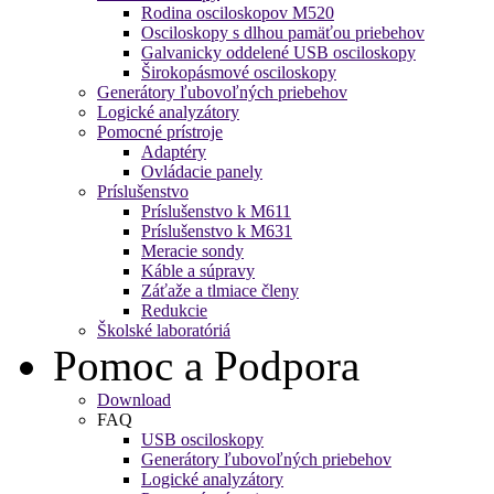
Rodina osciloskopov M520
Osciloskopy s dlhou pamäťou priebehov
Galvanicky oddelené USB osciloskopy
Širokopásmové osciloskopy
Generátory ľubovoľných priebehov
Logické analyzátory
Pomocné prístroje
Adaptéry
Ovládacie panely
Príslušenstvo
Príslušenstvo k M611
Príslušenstvo k M631
Meracie sondy
Káble a súpravy
Záťaže a tlmiace členy
Redukcie
Školské laboratóriá
Pomoc a Podpora
Download
FAQ
USB osciloskopy
Generátory ľubovoľných priebehov
Logické analyzátory