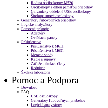
Rodina osciloskopov M520
Osciloskopy s dlhou pamäťou priebehov
Galvanicky oddelené USB osciloskopy
Širokopásmové osciloskopy
Generátory ľubovoľných priebehov
Logické analyzátory
Pomocné prístroje
Adaptéry
Ovládacie panely
Príslušenstvo
Príslušenstvo k M611
Príslušenstvo k M631
Meracie sondy
Káble a súpravy
Záťaže a tlmiace členy
Redukcie
Školské laboratóriá
Pomoc a Podpora
Download
FAQ
USB osciloskopy
Generátory ľubovoľných priebehov
Logické analyzátory