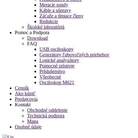
Meracie sondy
Káble a súpravy
Záťaže a tlmiace členy
Redukcie
Školské laboratóriá
Pomoc a Podpora
Download
FAQ
USB osciloskopy
Generátory ľubovoľných priebehov
Logické analyzátory
Pomocné prístroje
Príslušenstvo
Všeobecné
Osciloskop M621
Cenník
Ako kúpiť
Predajcovia
Kontakt
Obchodné oddelenie
Technická podpora
Mapa
Osobné údaje