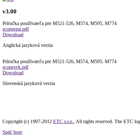
v3.00
Príručka používateľa pre M521-526, M574, M595, M774
scopeeng.pdf
Download
Anglická jazyková verzia
Príručka používateľa pre M521-526, M574, M595, M774
scopesvk.pdf
Download
Slovenská jazyková verzia
Copyright (c) 1997-2012
ETC s.r.o.
, All rights reserved. The ETC log
Späť hore