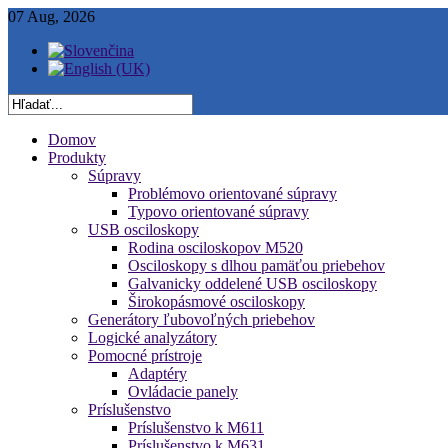
07 Aug, 2026
Domov
Produkty
Súpravy
Problémovo orientované súpravy
Typovo orientované súpravy
USB osciloskopy
Rodina osciloskopov M520
Osciloskopy s dlhou pamäťou priebehov
Galvanicky oddelené USB osciloskopy
Širokopásmové osciloskopy
Generátory ľubovoľných priebehov
Logické analyzátory
Pomocné prístroje
Adaptéry
Ovládacie panely
Príslušenstvo
Príslušenstvo k M611
Príslušenstvo k M631