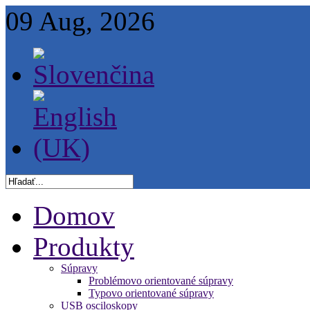
09 Aug, 2026
Domov
Produkty
Súpravy
Problémovo orientované súpravy
Typovo orientované súpravy
USB osciloskopy