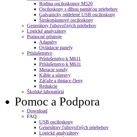
Rodina osciloskopov M520
Osciloskopy s dlhou pamäťou priebehov
Galvanicky oddelené USB osciloskopy
Širokopásmové osciloskopy
Generátory ľubovoľných priebehov
Logické analyzátory
Pomocné prístroje
Adaptéry
Ovládacie panely
Príslušenstvo
Príslušenstvo k M611
Príslušenstvo k M631
Meracie sondy
Káble a súpravy
Záťaže a tlmiace členy
Redukcie
Školské laboratóriá
Pomoc a Podpora
Download
FAQ
USB osciloskopy
Generátory ľubovoľných priebehov
Logické analyzátory