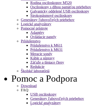
Rodina osciloskopov M520
Osciloskopy s dlhou pamäťou priebehov
Galvanicky oddelené USB osciloskopy
Širokopásmové osciloskopy
Generátory ľubovoľných priebehov
Logické analyzátory
Pomocné prístroje
Adaptéry
Ovládacie panely
Príslušenstvo
Príslušenstvo k M611
Príslušenstvo k M631
Meracie sondy
Káble a súpravy
Záťaže a tlmiace členy
Redukcie
Školské laboratóriá
Pomoc a Podpora
Download
FAQ
USB osciloskopy
Generátory ľubovoľných priebehov
Logické analyzátory