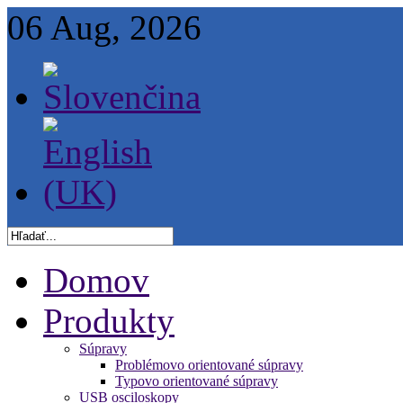
06 Aug, 2026
Domov
Produkty
Súpravy
Problémovo orientované súpravy
Typovo orientované súpravy
USB osciloskopy