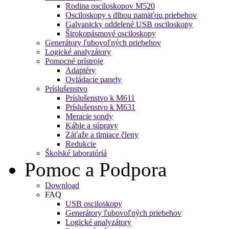
Rodina osciloskopov M520
Osciloskopy s dlhou pamäťou priebehov
Galvanicky oddelené USB osciloskopy
Širokopásmové osciloskopy
Generátory ľubovoľných priebehov
Logické analyzátory
Pomocné prístroje
Adaptéry
Ovládacie panely
Príslušenstvo
Príslušenstvo k M611
Príslušenstvo k M631
Meracie sondy
Káble a súpravy
Záťaže a tlmiace členy
Redukcie
Školské laboratóriá
Pomoc a Podpora
Download
FAQ
USB osciloskopy
Generátory ľubovoľných priebehov
Logické analyzátory