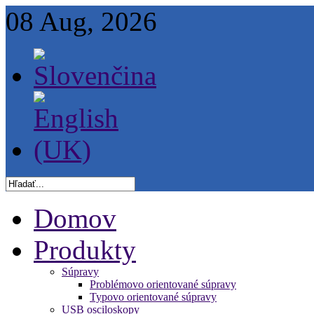
08 Aug, 2026
Domov
Produkty
Súpravy
Problémovo orientované súpravy
Typovo orientované súpravy
USB osciloskopy