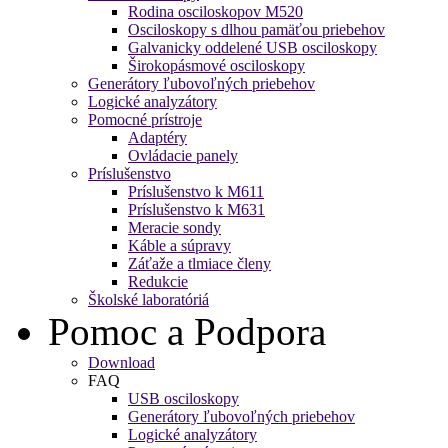
Rodina osciloskopov M520
Osciloskopy s dlhou pamäťou priebehov
Galvanicky oddelené USB osciloskopy
Širokopásmové osciloskopy
Generátory ľubovoľných priebehov
Logické analyzátory
Pomocné prístroje
Adaptéry
Ovládacie panely
Príslušenstvo
Príslušenstvo k M611
Príslušenstvo k M631
Meracie sondy
Káble a súpravy
Záťaže a tlmiace členy
Redukcie
Školské laboratóriá
Pomoc a Podpora
Download
FAQ
USB osciloskopy
Generátory ľubovoľných priebehov
Logické analyzátory