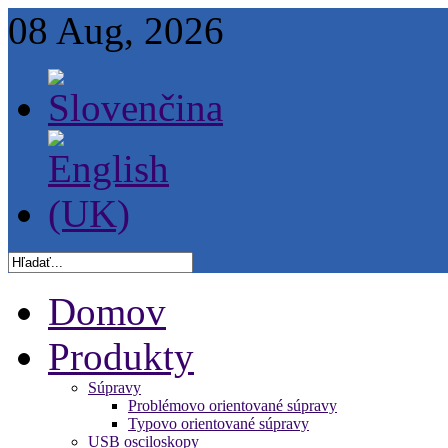
08 Aug, 2026
Domov
Produkty
Súpravy
Problémovo orientované súpravy
Typovo orientované súpravy
USB osciloskopy