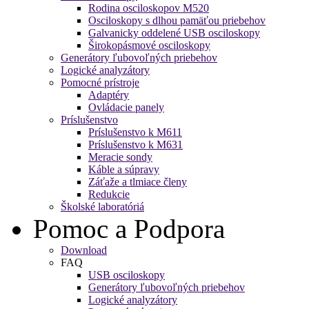
Rodina osciloskopov M520
Osciloskopy s dlhou pamäťou priebehov
Galvanicky oddelené USB osciloskopy
Širokopásmové osciloskopy
Generátory ľubovoľných priebehov
Logické analyzátory
Pomocné prístroje
Adaptéry
Ovládacie panely
Príslušenstvo
Príslušenstvo k M611
Príslušenstvo k M631
Meracie sondy
Káble a súpravy
Záťaže a tlmiace členy
Redukcie
Školské laboratóriá
Pomoc a Podpora
Download
FAQ
USB osciloskopy
Generátory ľubovoľných priebehov
Logické analyzátory