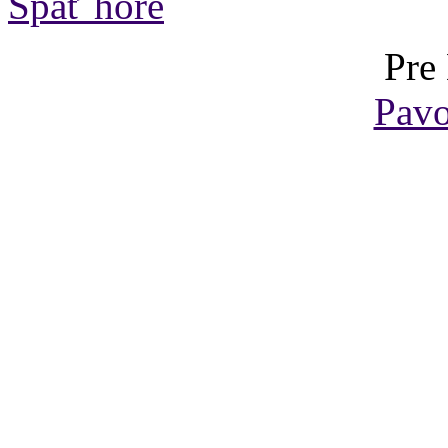
Späť hore
Pre
Pavo