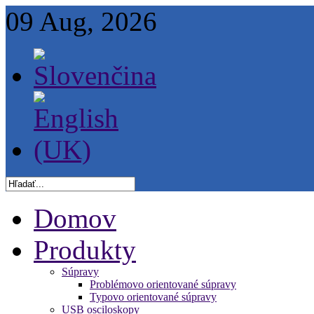
09 Aug, 2026
Domov
Produkty
Súpravy
Problémovo orientované súpravy
Typovo orientované súpravy
USB osciloskopy