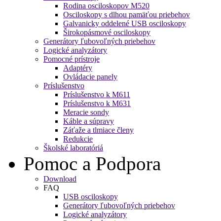
Rodina osciloskopov M520
Osciloskopy s dlhou pamäťou priebehov
Galvanicky oddelené USB osciloskopy
Širokopásmové osciloskopy
Generátory ľubovoľných priebehov
Logické analyzátory
Pomocné prístroje
Adaptéry
Ovládacie panely
Príslušenstvo
Príslušenstvo k M611
Príslušenstvo k M631
Meracie sondy
Káble a súpravy
Záťaže a tlmiace členy
Redukcie
Školské laboratóriá
Pomoc a Podpora
Download
FAQ
USB osciloskopy
Generátory ľubovoľných priebehov
Logické analyzátory