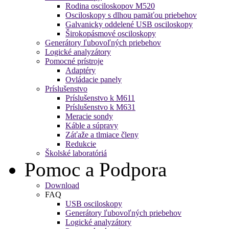
Rodina osciloskopov M520
Osciloskopy s dlhou pamäťou priebehov
Galvanicky oddelené USB osciloskopy
Širokopásmové osciloskopy
Generátory ľubovoľných priebehov
Logické analyzátory
Pomocné prístroje
Adaptéry
Ovládacie panely
Príslušenstvo
Príslušenstvo k M611
Príslušenstvo k M631
Meracie sondy
Káble a súpravy
Záťaže a tlmiace členy
Redukcie
Školské laboratóriá
Pomoc a Podpora
Download
FAQ
USB osciloskopy
Generátory ľubovoľných priebehov
Logické analyzátory