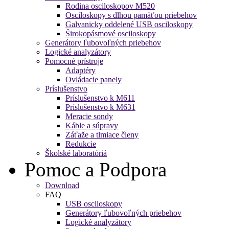
Rodina osciloskopov M520
Osciloskopy s dlhou pamäťou priebehov
Galvanicky oddelené USB osciloskopy
Širokopásmové osciloskopy
Generátory ľubovoľných priebehov
Logické analyzátory
Pomocné prístroje
Adaptéry
Ovládacie panely
Príslušenstvo
Príslušenstvo k M611
Príslušenstvo k M631
Meracie sondy
Káble a súpravy
Záťaže a tlmiace členy
Redukcie
Školské laboratóriá
Pomoc a Podpora
Download
FAQ
USB osciloskopy
Generátory ľubovoľných priebehov
Logické analyzátory