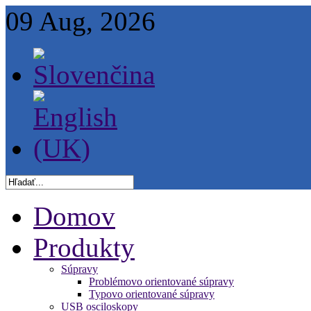
09 Aug, 2026
Domov
Produkty
Súpravy
Problémovo orientované súpravy
Typovo orientované súpravy
USB osciloskopy