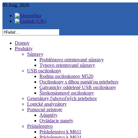
05 Aug, 2026
Domov
Produkty
Súpravy
Problémovo orientované súpravy
Typovo orientované súpravy
USB osciloskopy
Rodina osciloskopov M520
Osciloskopy s dlhou pamäťou priebehov
Galvanicky oddelené USB osciloskopy
Širokopásmové osciloskopy
Generátory ľubovoľných priebehov
Logické analyzátory
Pomocné prístroje
Adaptéry
Ovládacie panely
Príslušenstvo
Príslušenstvo k M611
Príslušenstvo k M631