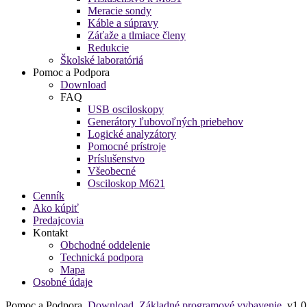
Meracie sondy
Káble a súpravy
Záťaže a tlmiace členy
Redukcie
Školské laboratóriá
Pomoc a Podpora
Download
FAQ
USB osciloskopy
Generátory ľubovoľných priebehov
Logické analyzátory
Pomocné prístroje
Príslušenstvo
Všeobecné
Osciloskop M621
Cenník
Ako kúpiť
Predajcovia
Kontakt
Obchodné oddelenie
Technická podpora
Mapa
Osobné údaje
Pomoc a Podpora
Download
Základné programové vybavenie
v1.0