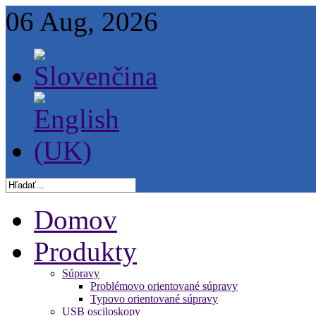
06 Aug, 2026
Domov
Produkty
Súpravy
Problémovo orientované súpravy
Typovo orientované súpravy
USB osciloskopy