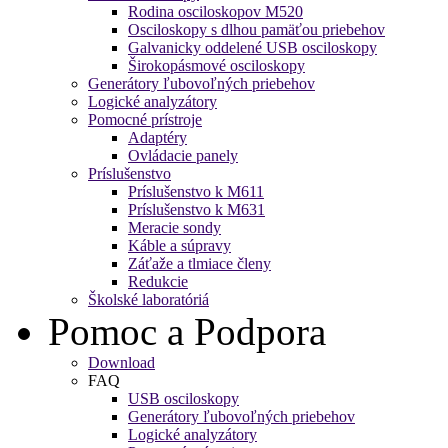
Rodina osciloskopov M520
Osciloskopy s dlhou pamäťou priebehov
Galvanicky oddelené USB osciloskopy
Širokopásmové osciloskopy
Generátory ľubovoľných priebehov
Logické analyzátory
Pomocné prístroje
Adaptéry
Ovládacie panely
Príslušenstvo
Príslušenstvo k M611
Príslušenstvo k M631
Meracie sondy
Káble a súpravy
Záťaže a tlmiace členy
Redukcie
Školské laboratóriá
Pomoc a Podpora
Download
FAQ
USB osciloskopy
Generátory ľubovoľných priebehov
Logické analyzátory