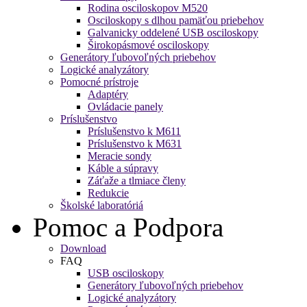
Rodina osciloskopov M520
Osciloskopy s dlhou pamäťou priebehov
Galvanicky oddelené USB osciloskopy
Širokopásmové osciloskopy
Generátory ľubovoľných priebehov
Logické analyzátory
Pomocné prístroje
Adaptéry
Ovládacie panely
Príslušenstvo
Príslušenstvo k M611
Príslušenstvo k M631
Meracie sondy
Káble a súpravy
Záťaže a tlmiace členy
Redukcie
Školské laboratóriá
Pomoc a Podpora
Download
FAQ
USB osciloskopy
Generátory ľubovoľných priebehov
Logické analyzátory