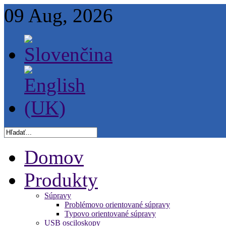
09 Aug, 2026
Domov
Produkty
Súpravy
Problémovo orientované súpravy
Typovo orientované súpravy
USB osciloskopy