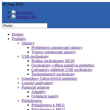
08 Aug, 2026
Domov
Produkty
Súpravy
Problémovo orientované súpravy
Typovo orientované súpravy
USB osciloskopy
Rodina osciloskopov M520
Osciloskopy s dlhou pamäťou priebehov
Galvanicky oddelené USB osciloskopy
Širokopásmové osciloskopy
Generátory ľubovoľných priebehov
Logické analyzátory
Pomocné prístroje
Adaptéry
Ovládacie panely
Príslušenstvo
Príslušenstvo k M611
Príslušenstvo k M631