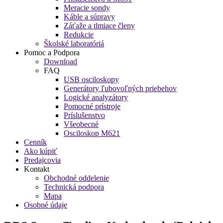
Meracie sondy
Káble a súpravy
Záťaže a tlmiace členy
Redukcie
Školské laboratóriá
Pomoc a Podpora
Download
FAQ
USB osciloskopy
Generátory ľubovoľných priebehov
Logické analyzátory
Pomocné prístroje
Príslušenstvo
Všeobecné
Osciloskop M621
Cenník
Ako kúpiť
Predajcovia
Kontakt
Obchodné oddelenie
Technická podpora
Mapa
Osobné údaje