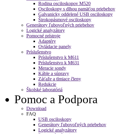
Rodina osciloskopov M520
Osciloskopy s dlhou pamäťou priebehov
Galvanicky oddelené USB osciloskopy
Širokopásmové osciloskopy
Generátory ľubovoľných priebehov
Logické analyzátory
Pomocné prístroje
Adaptéry
Ovládacie panely
Príslušenstvo
Príslušenstvo k M611
Príslušenstvo k M631
Meracie sondy
Káble a súpravy
Záťaže a tlmiace členy
Redukcie
Školské laboratóriá
Pomoc a Podpora
Download
FAQ
USB osciloskopy
Generátory ľubovoľných priebehov
Logické analyzátory