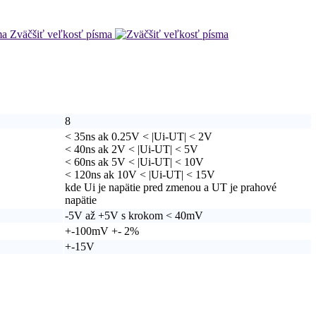
Zväčšiť veľkosť písma
8
< 35ns ak 0.25V < |Ui-UT| < 2V
< 40ns ak 2V < |Ui-UT| < 5V
< 60ns ak 5V < |Ui-UT| < 10V
< 120ns ak 10V < |Ui-UT| < 15V
kde Ui je napätie pred zmenou a UT je prahové
napätie
-5V až +5V s krokom < 40mV
+-100mV +- 2%
+-15V