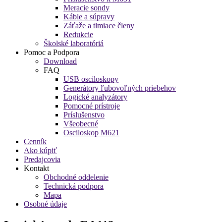
Meracie sondy
Káble a súpravy
Záťaže a tlmiace členy
Redukcie
Školské laboratóriá
Pomoc a Podpora
Download
FAQ
USB osciloskopy
Generátory ľubovoľných priebehov
Logické analyzátory
Pomocné prístroje
Príslušenstvo
Všeobecné
Osciloskop M621
Cenník
Ako kúpiť
Predajcovia
Kontakt
Obchodné oddelenie
Technická podpora
Mapa
Osobné údaje