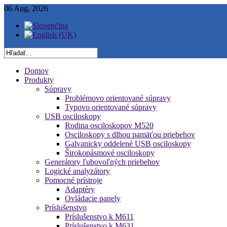
06 Aug, 2026
Domov
Produkty
Súpravy
Problémovo orientované súpravy
Typovo orientované súpravy
USB osciloskopy
Rodina osciloskopov M520
Osciloskopy s dlhou pamäťou priebehov
Galvanicky oddelené USB osciloskopy
Širokopásmové osciloskopy
Generátory ľubovoľných priebehov
Logické analyzátory
Pomocné prístroje
Adaptéry
Ovládacie panely
Príslušenstvo
Príslušenstvo k M611
Príslušenstvo k M631