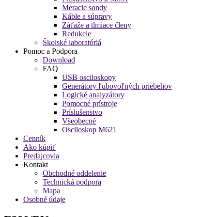
Meracie sondy
Káble a súpravy
Záťaže a tlmiace členy
Redukcie
Školské laboratóriá
Pomoc a Podpora
Download
FAQ
USB osciloskopy
Generátory ľubovoľných priebehov
Logické analyzátory
Pomocné prístroje
Príslušenstvo
Všeobecné
Osciloskop M621
Cenník
Ako kúpiť
Predajcovia
Kontakt
Obchodné oddelenie
Technická podpora
Mapa
Osobné údaje