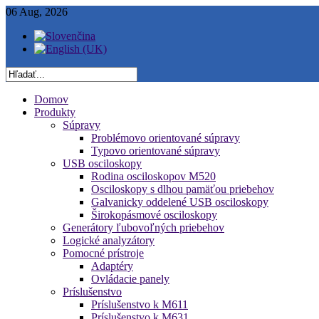
06 Aug, 2026
Domov
Produkty
Súpravy
Problémovo orientované súpravy
Typovo orientované súpravy
USB osciloskopy
Rodina osciloskopov M520
Osciloskopy s dlhou pamäťou priebehov
Galvanicky oddelené USB osciloskopy
Širokopásmové osciloskopy
Generátory ľubovoľných priebehov
Logické analyzátory
Pomocné prístroje
Adaptéry
Ovládacie panely
Príslušenstvo
Príslušenstvo k M611
Príslušenstvo k M631