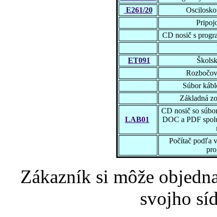
E261/20
Oscilosko
Pripoj
CD nosič s prog
ET091
Školsk
Rozbočov
Súbor káblo
Základná zo
CD nosič so súbo
LAB01
DOC a PDF spolu 
Počítač podľa 
pr
Zákazník si môže objednať
svojho sí