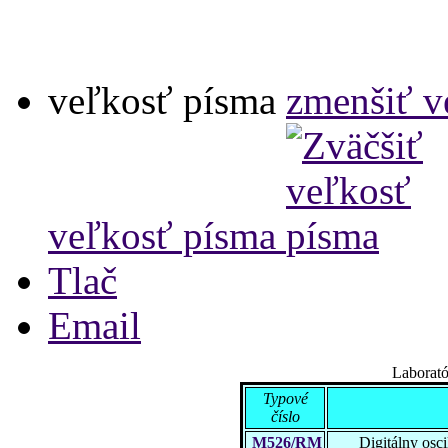
veľkosť písma
zmenšiť v
veľkosť písma
Tlač
Email
Laborat
Typové
číslo
M526/RM
Digitálny osc