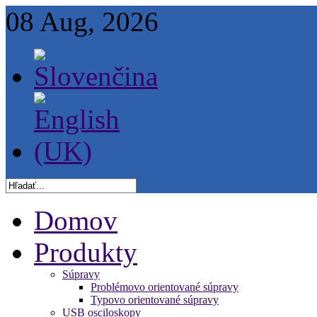
08 Aug, 2026
Domov
Produkty
Súpravy
Problémovo orientované súpravy
Typovo orientované súpravy
USB osciloskopy