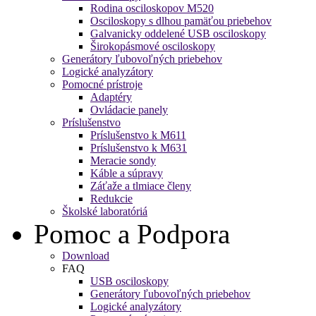
Rodina osciloskopov M520
Osciloskopy s dlhou pamäťou priebehov
Galvanicky oddelené USB osciloskopy
Širokopásmové osciloskopy
Generátory ľubovoľných priebehov
Logické analyzátory
Pomocné prístroje
Adaptéry
Ovládacie panely
Príslušenstvo
Príslušenstvo k M611
Príslušenstvo k M631
Meracie sondy
Káble a súpravy
Záťaže a tlmiace členy
Redukcie
Školské laboratóriá
Pomoc a Podpora
Download
FAQ
USB osciloskopy
Generátory ľubovoľných priebehov
Logické analyzátory