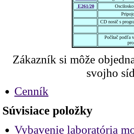
E261/20
Oscilosko
Pripoj
CD nosič s prog
Počítač podľa 
pr
Zákazník si môže objednať
svojho sí
Cenník
Súvisiace položky
Vybavenie laboratória m