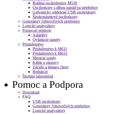
Rodina osciloskopov M520
Osciloskopy s dlhou pamäťou priebehov
Galvanicky oddelené USB osciloskopy
Širokopásmové osciloskopy
Generátory ľubovoľných priebehov
Logické analyzátory
Pomocné prístroje
Adaptéry
Ovládacie panely
Príslušenstvo
Príslušenstvo k M611
Príslušenstvo k M631
Meracie sondy
Káble a súpravy
Záťaže a tlmiace členy
Redukcie
Školské laboratóriá
Pomoc a Podpora
Download
FAQ
USB osciloskopy
Generátory ľubovoľných priebehov
Logické analyzátory