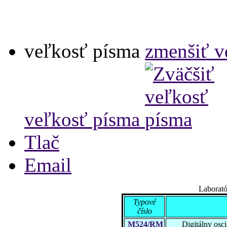
veľkosť písma
zmenšiť v
veľkosť písma
Tlač
Email
Laborat
Typové
číslo
M524/RM
Digitálny osc