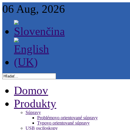
06 Aug, 2026
Domov
Produkty
Súpravy
Problémovo orientované súpravy
Typovo orientované súpravy
USB osciloskopy