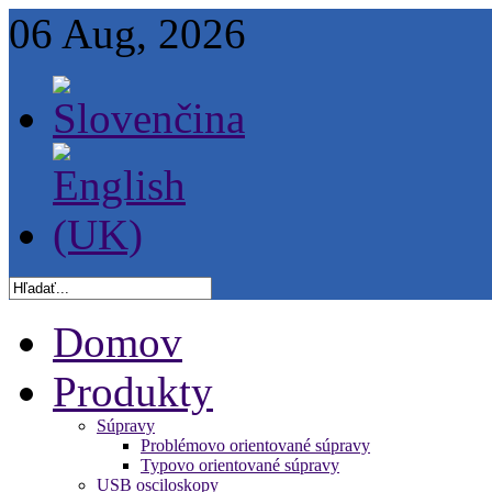
06 Aug, 2026
Domov
Produkty
Súpravy
Problémovo orientované súpravy
Typovo orientované súpravy
USB osciloskopy