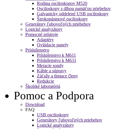
Rodina osciloskopov M520
Osciloskopy s dlhou pamäťou priebehov
Galvanicky oddelené USB osciloskopy
Širokopásmové osciloskopy
Generátory ľubovoľných priebehov
Logické analyzátory
Pomocné prístroje
Adaptéry
Ovládacie panely
Príslušenstvo
Príslušenstvo k M611
Príslušenstvo k M631
Meracie sondy
Káble a súpravy
Záťaže a tlmiace členy
Redukcie
Školské laboratóriá
Pomoc a Podpora
Download
FAQ
USB osciloskopy
Generátory ľubovoľných priebehov
Logické analyzátory