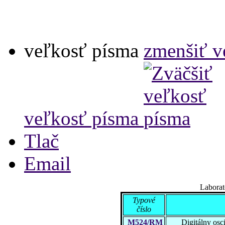
veľkosť písma
zmenšiť v
veľkosť písma
Tlač
Email
Laborat
Typové
číslo
M524/RM
Digitálny os