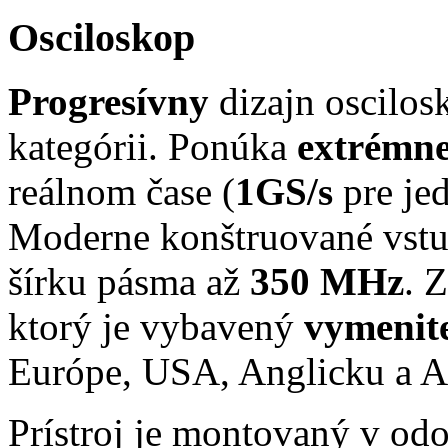
Osciloskop
Progresívny
dizajn oscilos
kategórii. Ponúka
extrémn
reálnom čase (
1GS/s
pre je
Moderne konštruované vstu
šírku pásma až
350 MHz
. 
ktorý je vybavený
vymenit
Európe, USA, Anglicku a Au
Prístroj je montovaný v odo