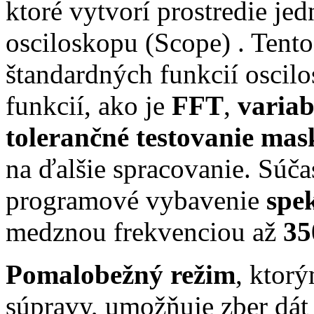
ktoré vytvorí prostredie j
osciloskopu (Scope) . Tent
štandardných funkcií oscilo
funkcií, ako je
FFT
,
variab
tolerančné testovanie ma
na ďalšie spracovanie. Súča
programové vybavenie
spe
medznou frekvenciou až
35
Pomalobežný režim
, ktor
súpravy, umožňuje zber dát