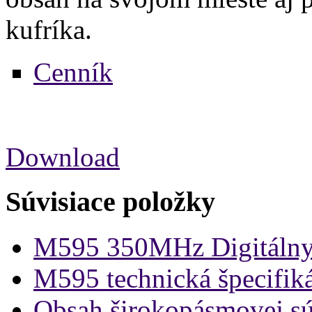
kufríka.
Cenník
Download
Súvisiace položky
M595 350MHz Digitálny
M595 technická špecifik
Obsah širokopásmovej s