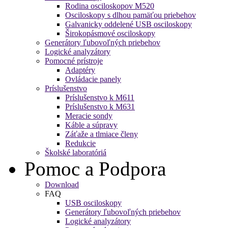
Rodina osciloskopov M520
Osciloskopy s dlhou pamäťou priebehov
Galvanicky oddelené USB osciloskopy
Širokopásmové osciloskopy
Generátory ľubovoľných priebehov
Logické analyzátory
Pomocné prístroje
Adaptéry
Ovládacie panely
Príslušenstvo
Príslušenstvo k M611
Príslušenstvo k M631
Meracie sondy
Káble a súpravy
Záťaže a tlmiace členy
Redukcie
Školské laboratóriá
Pomoc a Podpora
Download
FAQ
USB osciloskopy
Generátory ľubovoľných priebehov
Logické analyzátory