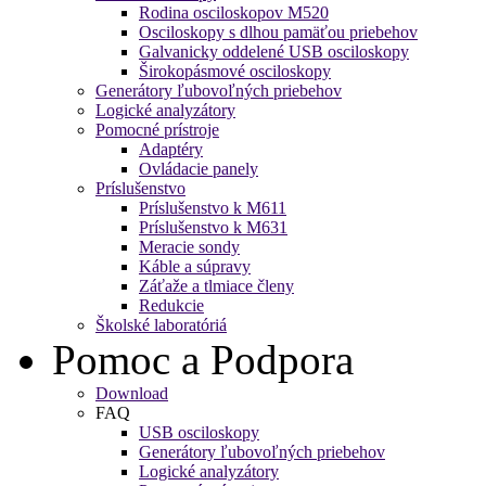
Rodina osciloskopov M520
Osciloskopy s dlhou pamäťou priebehov
Galvanicky oddelené USB osciloskopy
Širokopásmové osciloskopy
Generátory ľubovoľných priebehov
Logické analyzátory
Pomocné prístroje
Adaptéry
Ovládacie panely
Príslušenstvo
Príslušenstvo k M611
Príslušenstvo k M631
Meracie sondy
Káble a súpravy
Záťaže a tlmiace členy
Redukcie
Školské laboratóriá
Pomoc a Podpora
Download
FAQ
USB osciloskopy
Generátory ľubovoľných priebehov
Logické analyzátory