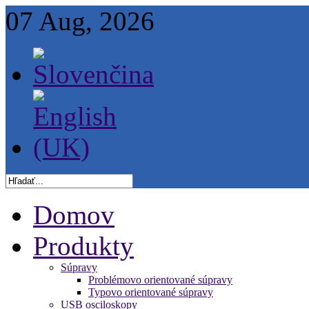
07 Aug, 2026
Domov
Produkty
Súpravy
Problémovo orientované súpravy
Typovo orientované súpravy
USB osciloskopy