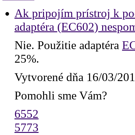
Ak pripojím prístroj k p
adaptéra (EC602) nespom
Nie. Použitie adaptéra
E
25%.
Vytvorené dňa 16/03/20
Pomohli sme Vám?
6552
5773