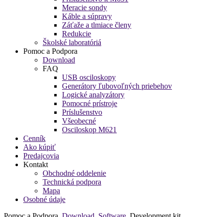
Meracie sondy
Káble a súpravy
Záťaže a tlmiace členy
Redukcie
Školské laboratóriá
Pomoc a Podpora
Download
FAQ
USB osciloskopy
Generátory ľubovoľných priebehov
Logické analyzátory
Pomocné prístroje
Príslušenstvo
Všeobecné
Osciloskop M621
Cenník
Ako kúpiť
Predajcovia
Kontakt
Obchodné oddelenie
Technická podpora
Mapa
Osobné údaje
Pomoc a Podpora
Download
Software
Development kit