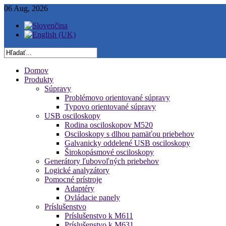
06 Aug, 2026
Domov
Produkty
Súpravy
Problémovo orientované súpravy
Typovo orientované súpravy
USB osciloskopy
Rodina osciloskopov M520
Osciloskopy s dlhou pamäťou priebehov
Galvanicky oddelené USB osciloskopy
Širokopásmové osciloskopy
Generátory ľubovoľných priebehov
Logické analyzátory
Pomocné prístroje
Adaptéry
Ovládacie panely
Príslušenstvo
Príslušenstvo k M611
Príslušenstvo k M631