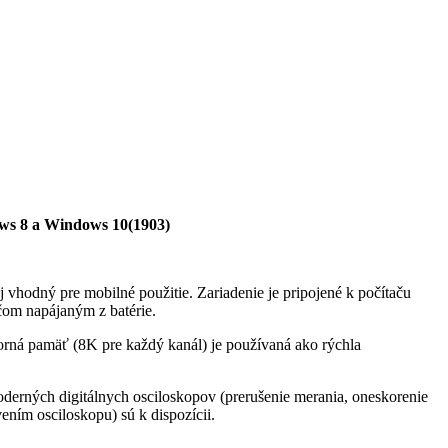
s 8 a Windows 10(1903)
 vhodný pre mobilné použitie. Zariadenie je pripojené k počítaču
čom napájaným z batérie.
ná pamäť (8K pre každý kanál) je používaná ako rýchla
oderných digitálnych osciloskopov (prerušenie merania, oneskorenie
ením osciloskopu) sú k dispozícii.