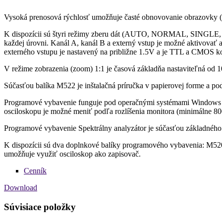
Vysoká prenosová rýchlosť umožňuje časté obnovovanie obrazovky (
K dispozícii sú štyri režimy zberu dát (AUTO, NORMAL, SINGLE, 
každej úrovni. Kanál A, kanál B a externý vstup je možné aktivovať 
externého vstupu je nastavený na približne 1.5V a je TTL a CMOS ko
V režime zobrazenia (zoom) 1:1 je časová základňa nastaviteľná od 1
Súčasťou balíka M522 je inštalačná príručka v papierovej forme a 
Programové vybavenie funguje pod operačnými systémami Window
osciloskopu je možné meniť podľa rozlíšenia monitora (minimálne 8
Programové vybavenie Spektrálny analyzátor je súčasťou základného b
K dispozícii sú dva doplnkové balíky programového vybavenia: M520
umožňuje využiť osciloskop ako zapisovač.
Cenník
Download
Súvisiace položky