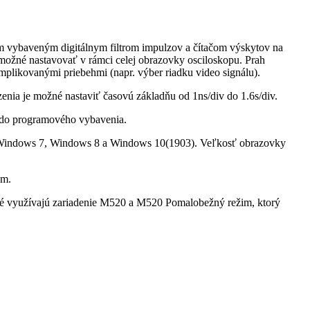
vybaveným digitálnym filtrom impulzov a čítačom výskytov na
 možné nastavovať v rámci celej obrazovky osciloskopu. Prah
plikovanými priebehmi (napr. výber riadku video signálu).
enia je možné nastaviť časovú základňu od 1ns/div do 1.6s/div.
á do programového vybavenia.
indows 7, Windows 8 a Windows 10(1903). Veľkosť obrazovky
um.
oré využívajú zariadenie M520 a M520 Pomalobežný režim, ktorý