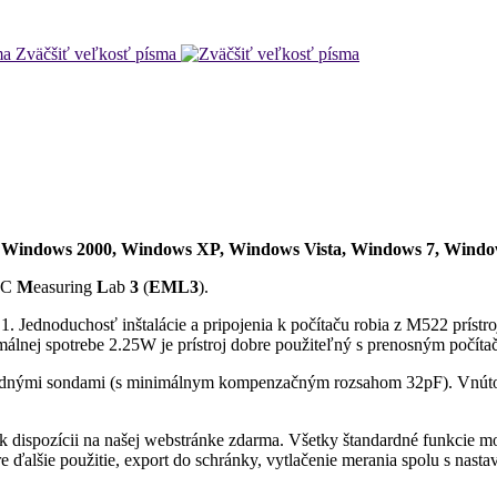
Zväčšiť veľkosť písma
Windows 2000, Windows XP, Windows Vista, Windows 7, Window
TC
M
easuring
L
ab
3
(
EML3
).
Jednoduchosť inštalácie a pripojenia k počítaču robia z M522 prístroj
nej spotrebe 2.25W je prístroj dobre použiteľný s prenosným počíta
ardnými sondami (s minimálnym kompenzačným rozsahom 32pF). Vnútor
k dispozícii na našej webstránke zdarma. Všetky štandardné funkcie m
 ďalšie použitie, export do schránky, vytlačenie merania spolu s nastav