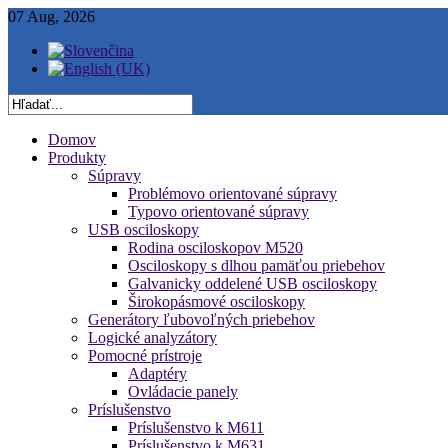
07 Aug, 2026
Domov
Produkty
Súpravy
Problémovo orientované súpravy
Typovo orientované súpravy
USB osciloskopy
Rodina osciloskopov M520
Osciloskopy s dlhou pamäťou priebehov
Galvanicky oddelené USB osciloskopy
Širokopásmové osciloskopy
Generátory ľubovoľných priebehov
Logické analyzátory
Pomocné prístroje
Adaptéry
Ovládacie panely
Príslušenstvo
Príslušenstvo k M611
Príslušenstvo k M631