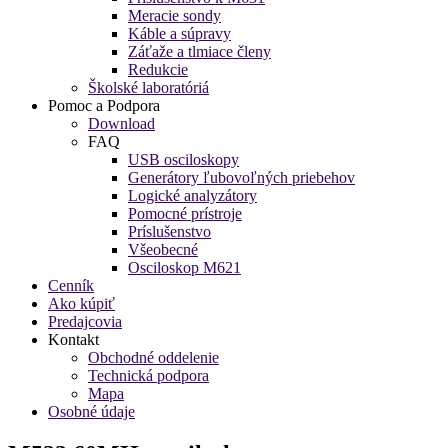
Meracie sondy
Káble a súpravy
Záťaže a tlmiace členy
Redukcie
Školské laboratóriá
Pomoc a Podpora
Download
FAQ
USB osciloskopy
Generátory ľubovoľných priebehov
Logické analyzátory
Pomocné prístroje
Príslušenstvo
Všeobecné
Osciloskop M621
Cenník
Ako kúpiť
Predajcovia
Kontakt
Obchodné oddelenie
Technická podpora
Mapa
Osobné údaje