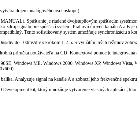
vytvára dojem analógového osciloskopu).
MANUAL). Spúšťanie je riadené dvojstupňovým spúšťacím systémom 
ako zdroj signálu pre spúšťací systém. Prahovú úroveň kanálu A a B je
mpatibilný. Tento sofistikovaný systém umožňuje synchronizáciu s kom
0ns/div do 100ms/div s krokom 1-2-5. S využitím iných režimov zobraz
podrobná príručka používateľa na CD. Kontextová pomoc je integrovan
s 98SE, Windows ME, Windows 2000, Windows XP, Windows Vista, W
00x600).
alíka. Analyzuje signál na kanále A a zobrazí jeho frekvenčné spektr
 Development kit, ktorý umožňuje vytvorenie vlastných aplikácii, kt