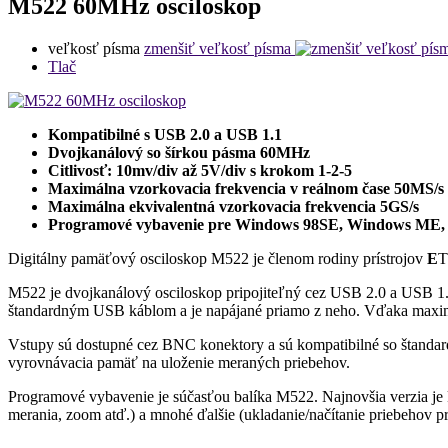
M522 60MHz osciloskop
veľkosť písma
zmenšiť veľkosť písma
Tlač
Kompatibilné s USB 2.0 a USB 1.1
Dvojkanálový so šírkou pásma 60MHz
Citlivosť: 10mv/div až 5V/div s krokom 1-2-5
Maximálna vzorkovacia frekvencia v reálnom čase 50MS/s
Maximálna ekvivalentná vzorkovacia frekvencia 5GS/s
Programové vybavenie pre Windows 98SE, Windows ME, 
Digitálny pamäťový osciloskop M522 je členom rodiny prístrojov
E
M522 je dvojkanálový osciloskop pripojiteľný cez USB 2.0 a USB 1.1. 
štandardným USB káblom a je napájané priamo z neho. Vďaka maximál
Vstupy sú dostupné cez BNC konektory a sú kompatibilné so štand
vyrovnávacia pamäť na uloženie meraných priebehov.
Programové vybavenie je súčasťou balíka M522. Najnovšia verzia je 
merania, zoom atď.) a mnohé ďalšie (ukladanie/načítanie priebehov pre